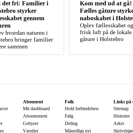
 det fri: Familier i
Kom med ud at gå!
stebro styrker
Fælles gåture styrk
lesskabet gennem
naboskabet i Holst
uren
Oplev fællesskabet o
frisk luft på de lokale
v hvordan naturen i
gåture i Holstebro
tebro bringer familier
tere sammen
Abonnent
Folk
Links på 
urcer
Mit dashboard
Hold forbindelsen
Sitemap
Abonnement
Følg
Historier
er
Gebyrer
Deling
Arkiv
es
Værdier
Månedligt nyt
Skrivehjø