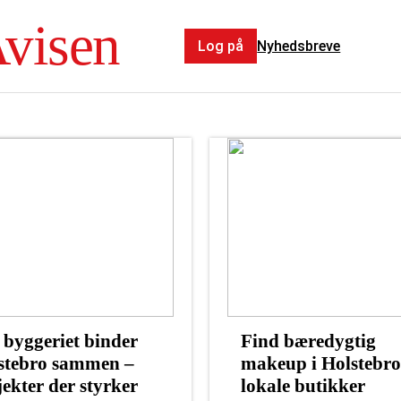
Avisen
Log på
Nyhedsbreve
 byggeriet binder
Find bæredygtig
stebro sammen –
makeup i Holstebro
jekter der styrker
lokale butikker