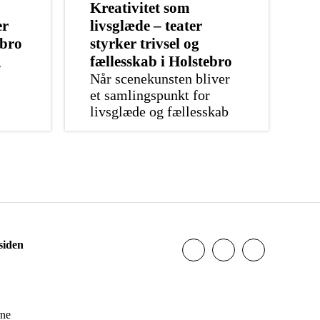
Kreativitet som
er
livsglæde – teater
ebro
styrker trivsel og
g
fællesskab i Holstebro
Når scenekunsten bliver
et samlingspunkt for
livsglæde og fællesskab
siden
rne