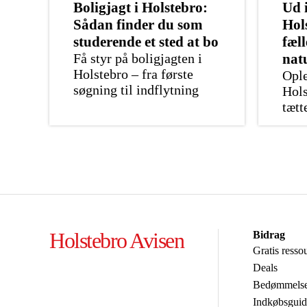
Boligjagt i Holstebro:
Ud i
Sådan finder du som
Hol
studerende et sted at bo
fæl
Få styr på boligjagten i
nat
Holstebro – fra første
Ople
søgning til indflytning
Hols
tæt
Holstebro Avisen
Bidrag
Gratis resso
Deals
Bedømmels
Indkøbsguid