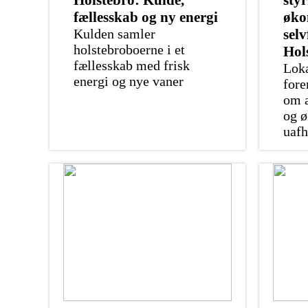
Holstebro: Kulde,
styr
fællesskab og ny energi
øko
Kulden samler
selv
holstebroboerne i et
Hol
fællesskab med frisk
Loka
energi og nye vaner
fore
om a
og 
uaf