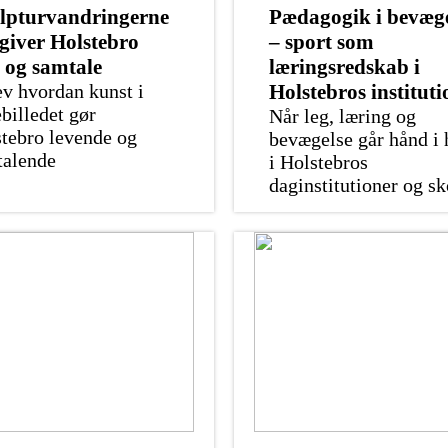
lpturvandringerne
Pædagogik i bevæge
 giver Holstebro
– sport som
l og samtale
læringsredskab i
v hvordan kunst i
Holstebros instituti
billedet gør
Når leg, læring og
tebro levende og
bevægelse går hånd i
talende
i Holstebros
daginstitutioner og sk