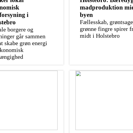
ker lokal
Holstebro: Bæredyg
nomisk
madproduktion mid
forsyning i
byen
stebro
Fællesskab, grøntsage
grønne fingre spirer 
le borgere og
midt i Holstebro
ninger går sammen
t skabe grøn energi
økonomisk
hængighed