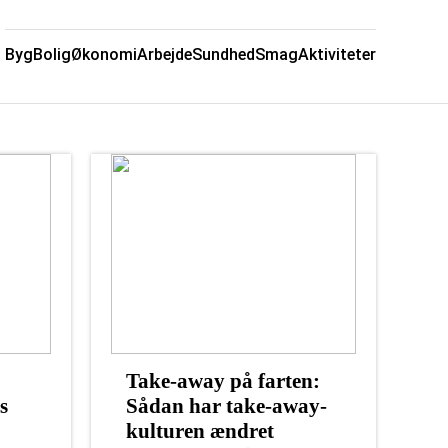
Byg
Bolig
Økonomi
Arbejde
Sundhed
Smag
Aktiviteter
Take-away på farten:
s
Sådan har take-away-
kulturen ændret