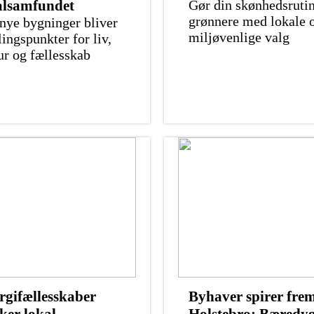
alsamfundet
Gør din skønhedsruti
grønnere med lokale 
nye bygninger bliver
miljøvenlige valg
ingspunkter for liv,
ur og fællesskab
rgifællesskaber
Byhaver spirer frem