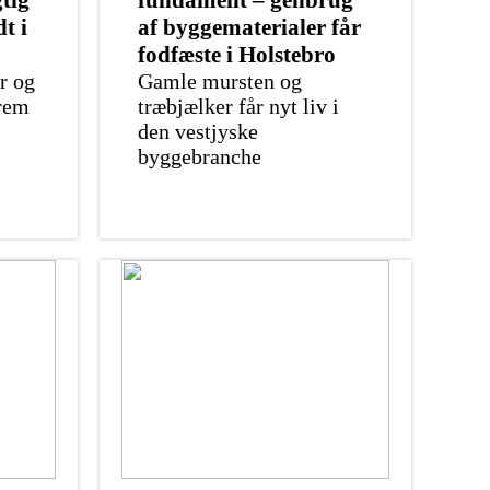
tig
fundament – genbrug
t i
af byggematerialer får
fodfæste i Holstebro
r og
Gamle mursten og
frem
træbjælker får nyt liv i
den vestjyske
byggebranche