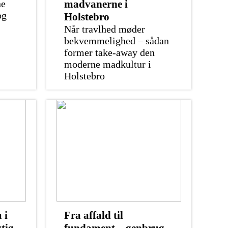
ne
madvanerne i
og
Holstebro
Når travlhed møder
bekvemmelighed – sådan
former take-away den
moderne madkultur i
Holstebro
 i
Fra affald til