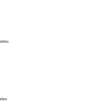
stebro
tebro