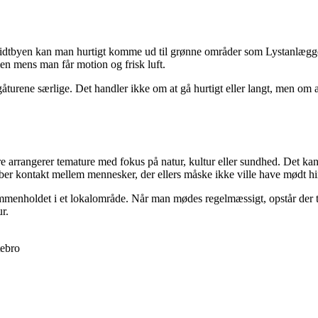
ra midtbyen kan man hurtigt komme ud til grønne områder som Lystanlæg
en mens man får motion og frisk luft.
åturene særlige. Det handler ikke om at gå hurtigt eller langt, men om 
arrangerer temature med fokus på natur, kultur eller sundhed. Det kan 
aber kontakt mellem mennesker, der ellers måske ikke ville have mødt h
mmenholdet i et lokalområde. Når man mødes regelmæssigt, opstår der til
r.
tebro