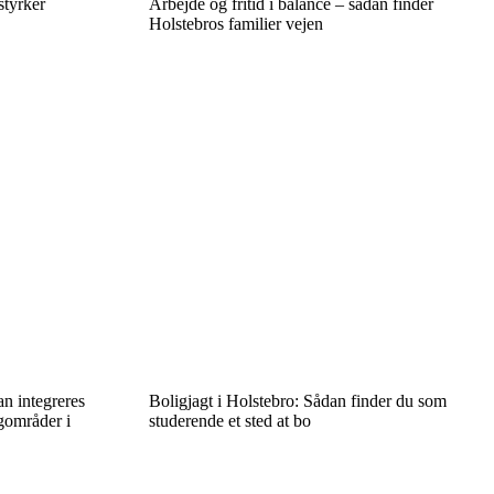
styrker
Arbejde og fritid i balance – sådan finder
Holstebros familier vejen
n integreres
Boligjagt i Holstebro: Sådan finder du som
gområder i
studerende et sted at bo