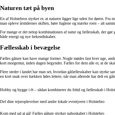
Naturen tæt på byen
En af Holstebros styrker er, at naturen ligger lige uden for døren. F
man opleve årstidernes skiften, høre fuglene og mærke roen – alt samm
For mange er det netop kombinationen af natur og fællesskab, der gør g
både energi og nye bekendtskaber.
Fællesskab i bevægelse
Fælles gåture kan have mange former. Nogle mødes fast hver uge, andre 
kort morgentur, inden dagen begynder. Fælles for dem alle er, at de sk
Flere steder i landet har man set, hvordan gåfællesskaber kan styrke sa
en kort snak over hækken føles lettere, når man allerede har delt en gåtu
Hobby og hygge i ét – sådan kombinerer du fritid og fællesskab i Hols
Del dine rejseoplevelser med andre lokale eventyrere i Holstebro
Kom med ud at gå! Fælles gåture styrker naboskabet i Holstebro