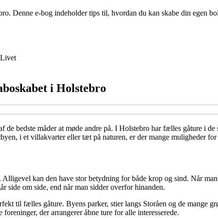
tebro. Denne e-bog indeholder tips til, hvordan du kan skabe din egen bo
Livet
aboskabet i Holstebro
 af de bedste måder at møde andre på. I Holstebro har fælles gåture i 
byen, i et villakvarter eller tæt på naturen, er der mange muligheder fo
. Alligevel kan den have stor betydning for både krop og sind. Når man g
år side om side, end når man sidder overfor hinanden.
erfekt til fælles gåture. Byens parker, stier langs Storåen og de mange
 foreninger, der arrangerer åbne ture for alle interesserede.