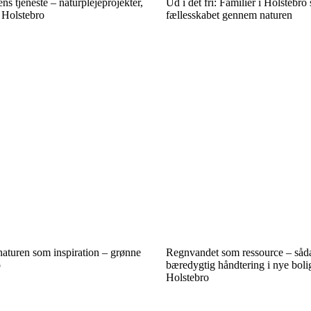
rens tjeneste – naturplejeprojekter,
Ud i det fri: Familier i Holstebro 
i Holstebro
fællesskabet gennem naturen
naturen som inspiration – grønne
Regnvandet som ressource – såda
o
bæredygtig håndtering i nye boli
Holstebro