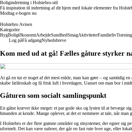
Boligindretning i Holstebro-stil
Få inspiration til indretning af dit hjem med lokale elementer fra Hols
Modtag e-bogen nu
Holstebro Avisen
Kategorier
Byg
Bolig
Økonomi
Arbejde
Sundhed
Smag
Aktiviteter
Familieliv
Træning
Log på
Få adgang
Nyhedsbreve
Kom med ud at gå! Fælles gåture styrker n
At gå en tur er noget af det mest enkle, man kan gøre – og samtidig en
skabe fællesskab og få frisk luft i hverdagen. Uanset om man bor i midt
Gåturen som socialt samlingspunkt
En gåtur kræver ikke meget: et par gode sko og lysten til at bevæge sig
hinanden at kende. Mange oplever, at det er nemmere at tale, når man g
I Holstebro er der flere grønne områder og stisystemer, der egner sig p
uformelt. Det kan være naboer, der går en fast rute hver uge, eller lokale