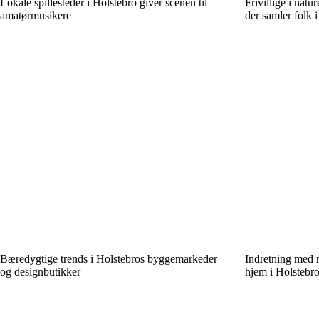
Lokale spillesteder i Holstebro giver scenen til
Frivillige i natu
amatørmusikere
der samler folk 
Bæredygtige trends i Holstebros byggemarkeder
Indretning med 
og designbutikker
hjem i Holstebr