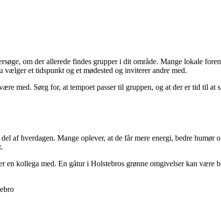
ersøge, om der allerede findes grupper i dit område. Mange lokale foren
 du vælger et tidspunkt og et mødested og inviterer andre med.
ære med. Sørg for, at tempoet passer til gruppen, og at der er tid til at
lig del af hverdagen. Mange oplever, at de får mere energi, bedre humør 
.
eller en kollega med. En gåtur i Holstebros grønne omgivelser kan være 
tebro