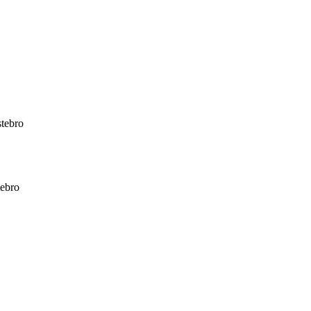
stebro
tebro