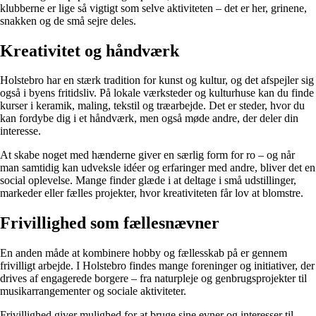
klubberne er lige så vigtigt som selve aktiviteten – det er her, grinene,
snakken og de små sejre deles.
Kreativitet og håndværk
Holstebro har en stærk tradition for kunst og kultur, og det afspejler sig
også i byens fritidsliv. På lokale værksteder og kulturhuse kan du finde
kurser i keramik, maling, tekstil og træarbejde. Det er steder, hvor du
kan fordybe dig i et håndværk, men også møde andre, der deler din
interesse.
At skabe noget med hænderne giver en særlig form for ro – og når
man samtidig kan udveksle idéer og erfaringer med andre, bliver det en
social oplevelse. Mange finder glæde i at deltage i små udstillinger,
markeder eller fælles projekter, hvor kreativiteten får lov at blomstre.
Frivillighed som fællesnævner
En anden måde at kombinere hobby og fællesskab på er gennem
frivilligt arbejde. I Holstebro findes mange foreninger og initiativer, der
drives af engagerede borgere – fra naturpleje og genbrugsprojekter til
musikarrangementer og sociale aktiviteter.
Frivillighed giver mulighed for at bruge sine evner og interesser til