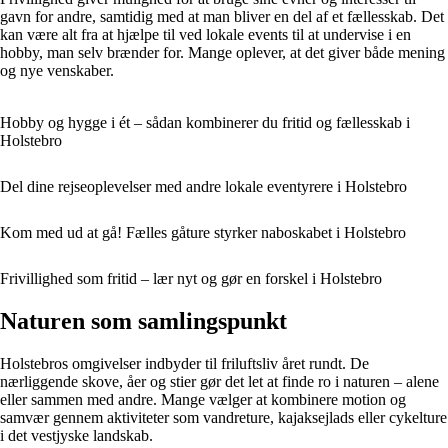
gavn for andre, samtidig med at man bliver en del af et fællesskab. Det
kan være alt fra at hjælpe til ved lokale events til at undervise i en
hobby, man selv brænder for. Mange oplever, at det giver både mening
og nye venskaber.
Hobby og hygge i ét – sådan kombinerer du fritid og fællesskab i
Holstebro
Del dine rejseoplevelser med andre lokale eventyrere i Holstebro
Kom med ud at gå! Fælles gåture styrker naboskabet i Holstebro
Frivillighed som fritid – lær nyt og gør en forskel i Holstebro
Naturen som samlingspunkt
Holstebros omgivelser indbyder til friluftsliv året rundt. De
nærliggende skove, åer og stier gør det let at finde ro i naturen – alene
eller sammen med andre. Mange vælger at kombinere motion og
samvær gennem aktiviteter som vandreture, kajaksejlads eller cykelture
i det vestjyske landskab.