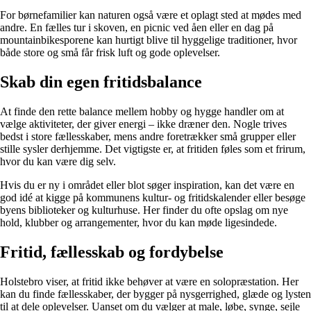
For børnefamilier kan naturen også være et oplagt sted at mødes med
andre. En fælles tur i skoven, en picnic ved åen eller en dag på
mountainbikesporene kan hurtigt blive til hyggelige traditioner, hvor
både store og små får frisk luft og gode oplevelser.
Skab din egen fritidsbalance
At finde den rette balance mellem hobby og hygge handler om at
vælge aktiviteter, der giver energi – ikke dræner den. Nogle trives
bedst i store fællesskaber, mens andre foretrækker små grupper eller
stille sysler derhjemme. Det vigtigste er, at fritiden føles som et frirum,
hvor du kan være dig selv.
Hvis du er ny i området eller blot søger inspiration, kan det være en
god idé at kigge på kommunens kultur- og fritidskalender eller besøge
byens biblioteker og kulturhuse. Her finder du ofte opslag om nye
hold, klubber og arrangementer, hvor du kan møde ligesindede.
Fritid, fællesskab og fordybelse
Holstebro viser, at fritid ikke behøver at være en solopræstation. Her
kan du finde fællesskaber, der bygger på nysgerrighed, glæde og lysten
til at dele oplevelser. Uanset om du vælger at male, løbe, synge, sejle