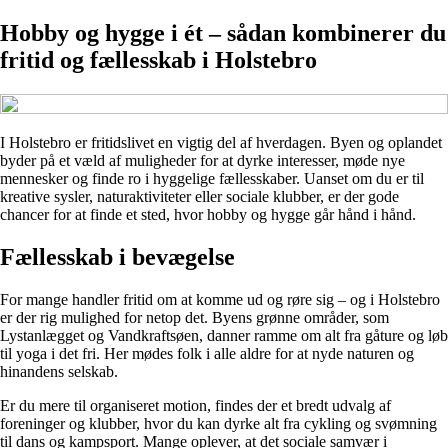
Hobby og hygge i ét – sådan kombinerer du
fritid og fællesskab i Holstebro
I Holstebro er fritidslivet en vigtig del af hverdagen. Byen og oplandet
byder på et væld af muligheder for at dyrke interesser, møde nye
mennesker og finde ro i hyggelige fællesskaber. Uanset om du er til
kreative sysler, naturaktiviteter eller sociale klubber, er der gode
chancer for at finde et sted, hvor hobby og hygge går hånd i hånd.
Fællesskab i bevægelse
For mange handler fritid om at komme ud og røre sig – og i Holstebro
er der rig mulighed for netop det. Byens grønne områder, som
Lystanlægget og Vandkraftsøen, danner ramme om alt fra gåture og løb
til yoga i det fri. Her mødes folk i alle aldre for at nyde naturen og
hinandens selskab.
Er du mere til organiseret motion, findes der et bredt udvalg af
foreninger og klubber, hvor du kan dyrke alt fra cykling og svømning
til dans og kampsport. Mange oplever, at det sociale samvær i