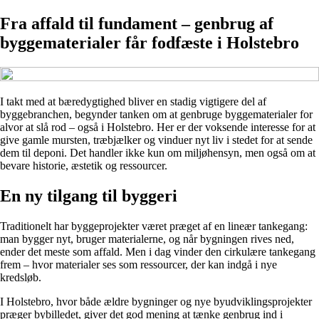
Fra affald til fundament – genbrug af
byggematerialer får fodfæste i Holstebro
I takt med at bæredygtighed bliver en stadig vigtigere del af
byggebranchen, begynder tanken om at genbruge byggematerialer for
alvor at slå rod – også i Holstebro. Her er der voksende interesse for at
give gamle mursten, træbjælker og vinduer nyt liv i stedet for at sende
dem til deponi. Det handler ikke kun om miljøhensyn, men også om at
bevare historie, æstetik og ressourcer.
En ny tilgang til byggeri
Traditionelt har byggeprojekter været præget af en lineær tankegang:
man bygger nyt, bruger materialerne, og når bygningen rives ned,
ender det meste som affald. Men i dag vinder den cirkulære tankegang
frem – hvor materialer ses som ressourcer, der kan indgå i nye
kredsløb.
I Holstebro, hvor både ældre bygninger og nye byudviklingsprojekter
præger bybilledet, giver det god mening at tænke genbrug ind i