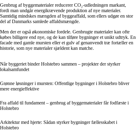
Genbrug af byggematerialer reducerer CO₂-udledningen markant,
fordi man undgår energikrævende produktion af nye materialer.
Samtidig mindskes mængden af byggeaffald, som ellers udgør en stor
del af Danmarks samlede affaldsmængde.
Men der er også økonomiske fordele. Genbrugte materialer kan ofte
købes billigere end nye, og de kan tilføre bygninger et unikt udtryk. En
facade med gamle mursten eller et gulv af genanvendt træ fortæller en
historie, som nye materialer sjældent kan matche.
Når byggeriet binder Holstebro sammen – projekter der styrker
lokalsamfundet
Grønne løsninger i mursten: Offentlige bygninger i Holstebro bliver
mere energieffektive
Fra affald til fundament – genbrug af byggematerialer får fodfæste i
Holstebro
Arkitektur med hjerte: Sådan styrker bygninger fællesskabet i
Holstebro