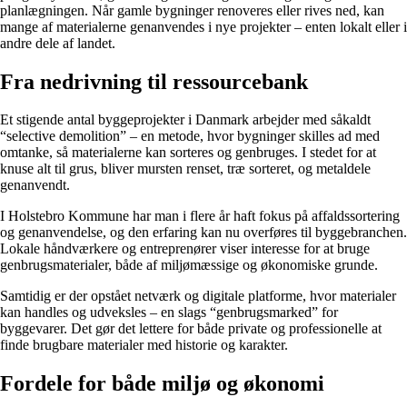
planlægningen. Når gamle bygninger renoveres eller rives ned, kan
mange af materialerne genanvendes i nye projekter – enten lokalt eller i
andre dele af landet.
Fra nedrivning til ressourcebank
Et stigende antal byggeprojekter i Danmark arbejder med såkaldt
“selective demolition” – en metode, hvor bygninger skilles ad med
omtanke, så materialerne kan sorteres og genbruges. I stedet for at
knuse alt til grus, bliver mursten renset, træ sorteret, og metaldele
genanvendt.
I Holstebro Kommune har man i flere år haft fokus på affaldssortering
og genanvendelse, og den erfaring kan nu overføres til byggebranchen.
Lokale håndværkere og entreprenører viser interesse for at bruge
genbrugsmaterialer, både af miljømæssige og økonomiske grunde.
Samtidig er der opstået netværk og digitale platforme, hvor materialer
kan handles og udveksles – en slags “genbrugsmarked” for
byggevarer. Det gør det lettere for både private og professionelle at
finde brugbare materialer med historie og karakter.
Fordele for både miljø og økonomi