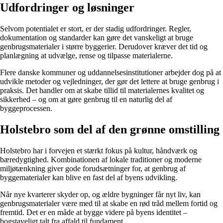
Udfordringer og løsninger
Selvom potentialet er stort, er der stadig udfordringer. Regler,
dokumentation og standarder kan gøre det vanskeligt at bruge
genbrugsmaterialer i større byggerier. Derudover kræver det tid og
planlægning at udvælge, rense og tilpasse materialerne.
Flere danske kommuner og uddannelsesinstitutioner arbejder dog på at
udvikle metoder og vejledninger, der gør det lettere at bruge genbrug i
praksis. Det handler om at skabe tillid til materialernes kvalitet og
sikkerhed – og om at gøre genbrug til en naturlig del af
byggeprocessen.
Holstebro som del af den grønne omstilling
Holstebro har i forvejen et stærkt fokus på kultur, håndværk og
bæredygtighed. Kombinationen af lokale traditioner og moderne
miljøtænkning giver gode forudsætninger for, at genbrug af
byggematerialer kan blive en fast del af byens udvikling.
Når nye kvarterer skyder op, og ældre bygninger får nyt liv, kan
genbrugsmaterialer være med til at skabe en rød tråd mellem fortid og
fremtid. Det er en måde at bygge videre på byens identitet –
bogstaveligt talt fra affald til fundament.